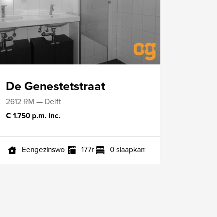
De Genestetstraat
2612 RM — Delft
€ 1.750 p.m. inc.
Eengezinswoning
177m²
0 slaapkamers