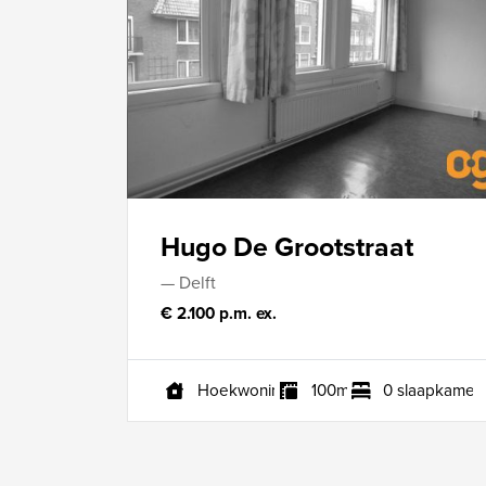
Hugo De Grootstraat
— Delft
€ 2.100 p.m. ex.
Hoekwoning
100m²
0 slaapkamer