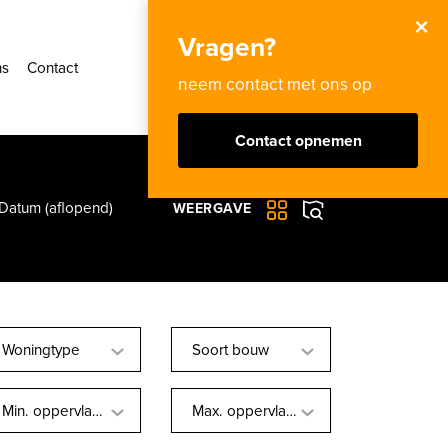
×
Vragen?
ns
Contact
Inloggen
NL
neem contact met ons op
Contact opnemen
Datum (aflopend)
WEERGAVE
Woningtype
Soort bouw
Min. oppervlakte
Max. oppervlakte