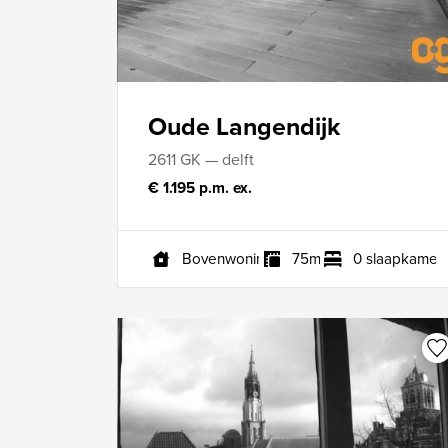
Oude Langendijk
2611 GK — delft
€ 1.195 p.m. ex.
Bovenwoning
75m²
0 slaapkamer