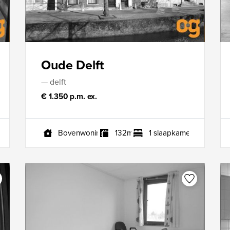
Oude Delft
— delft
€ 1.350 p.m. ex.
s
Bovenwoning
132m²
1 slaapkamers