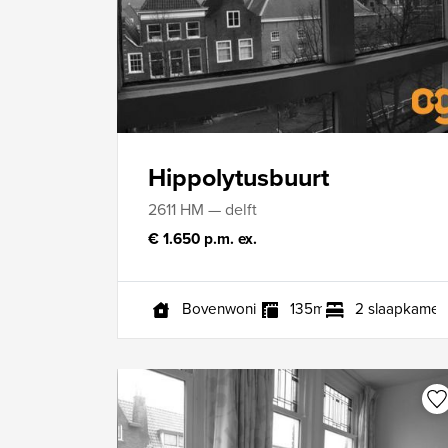
Hippolytusbuurt
2611 HM — delft
€ 1.650 p.m. ex.
Bovenwoning
135m²
2 slaapkamer