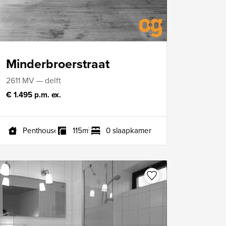
Minderbroerstraat
2611 MV — delft
€ 1.495 p.m. ex.
Penthouse
115m²
0 slaapkamers