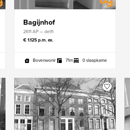
Bagijnhof
2611 AP — delft
€ 1.125 p.m. ex.
Bovenwoning
71m²
0 slaapkamers