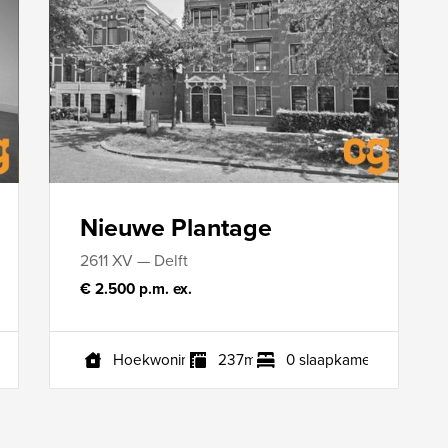
Nieuwe Plantage
2611 XV — Delft
€ 2.500 p.m. ex.
s
Hoekwoning
237m²
0 slaapkamers