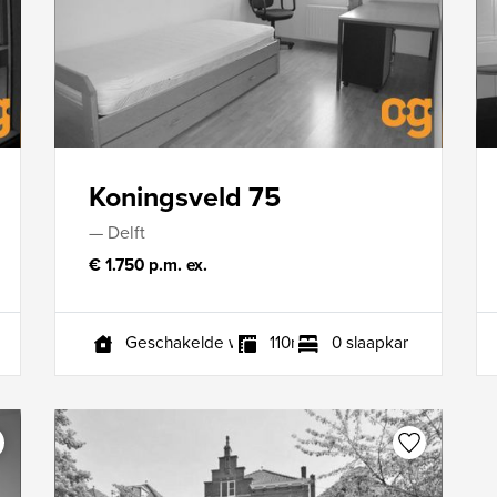
Koningsveld 75
— Delft
€ 1.750 p.m. ex.
s
Geschakelde woning
110m²
0 slaapkamers