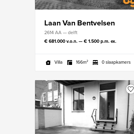
Laan Van Bentvelsen
2614 AA — delft
€ 681.000 v.o.n. — € 1.500 p.m. ex.
Villa
166m²
0 slaapkamers